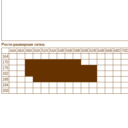
Росто-размерная сетка:
44A
46A
48A
50A
52A
54A
54B
56B
58B
60B
62B
64B
66B
68D
70
164
170
176
182
188
194
200